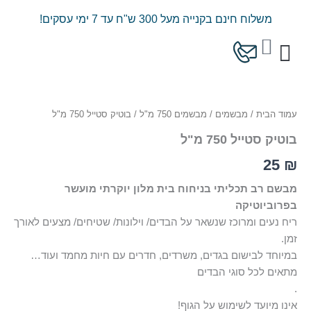
ילוג
משלוח חינם בקנייה מעל 300 ש"ח עד 7 ימי עסקים!
תוכן
עגלת
קניות
כמות
המוצרים שלנו
מחירון משלוחים
של
בוטיק
עמוד הבית
/
מבשמים
/
מבשמים 750 מ"ל
/ בוטיק סטייל 750 מ"ל
סטייל
750
בוטיק סטייל 750 מ"ל
מ"ל
25
₪
מבשם רב תכליתי בניחוח בית מלון יוקרתי מועשר
בפרוביוטיקה
ריח נעים ומרוכז שנשאר על הבדים/ וילונות/ שטיחים/ מצעים לאורך
זמן.
במיוחד לבישום בגדים, משרדים, חדרים עם חיות מחמד ועוד…
מתאים לכל סוגי הבדים
.
אינו מיועד לשימוש על הגוף!