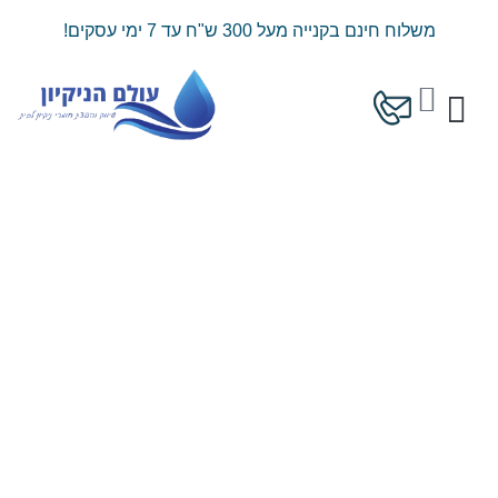
ילוג
משלוח חינם בקנייה מעל 300 ש"ח עד 7 ימי עסקים!
תוכן
עגלת
קניות
המוצרים שלנו
מחירון משלוחים
כמות
של
בושם
לכביסה
מרוכז
100%
תמצית
200
מ״ל
-
בוקאטו
מילאנו