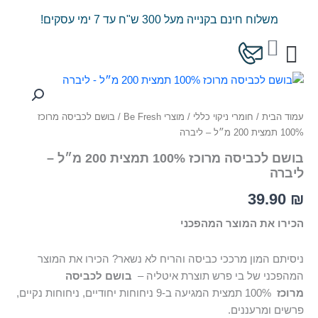
ילוג
משלוח חינם בקנייה מעל 300 ש"ח עד 7 ימי עסקים!
תוכן
עגלת
קניות
כמות
המוצרים שלנו
מחירון משלוחים
של
בושם
עמוד הבית
/
חומרי ניקוי כללי
/
מוצרי Be Fresh
/ בושם לכביסה מרוכז
לכביסה
100% תמצית 200 מ״ל – ליברה
מרוכז
100%
בושם לכביסה מרוכז 100% תמצית 200 מ״ל –
תמצית
ליברה
200
מ״ל
39.90
₪
-
ליברה
הכירו את המוצר המהפכני
ניסיתם המון מרככי כביסה והריח לא נשאר? הכירו את המוצר
המהפכני של בי פרש תוצרת איטליה –
בושם לכביסה
מרוכז
100% תמצית המגיעה ב-9 ניחוחות יחודיים, ניחוחות נקיים,
פרשים ומרעננים.