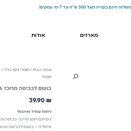
שלוח חינם בקנייה מעל 300 ש"ח עד 7 ימי עסקים!
מארזים
אודות
כמות
עמוד הבית
/
חומרי ניקוי כללי
/
מ
של
פנטזי
בושם
לכביסה
בושם לכביסה מרוכז 100% תמצית 200 מ״ל – פנטזי
מרוכז
100%
39.90
₪
תמצית
200
ניחוח עמיד ואיכותי
מ״ל
ניסיתם המון מרככי כביסה ו
-
פנטזי