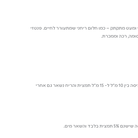
 ומעט מתקתק – כמו חלום ריחני שמתעורר לחיים. פנטזי
ומה, רכה וממכרת.
יש למלא בתא של המרכך כביסה בין 10 מ"ל ל- 15 מ"ל תמצית והריח נשאר גם אחרי
לבד והשאר מים.