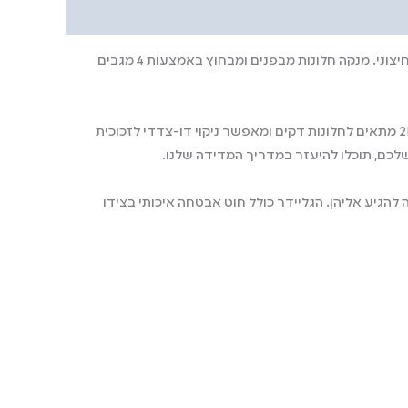
הגליידר של טירולר מסדרת “רב-מגב” הוא הפיתרון האולטימטיבי לניקוי חלונות שאין גישה נוחה לצידם החיצוני. מנקה חלונות מבפנים ומבחוץ באמצעות 4 מגבים
מגנט-העל של הגליידר 2D עשוי ממתכת נדירה שהופכת אותו לעוצמתי במיוחד. הגליידר 2D מתאים לחלונות דקים ומאפשר ניקוי דו-צדדי לזכוכית
להגיע אליהן. הגליידר כולל חוט אבטחה איכותי בצידו