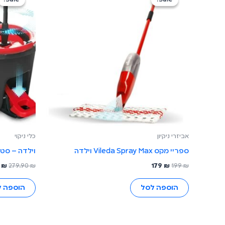
היה:
הוא:
היה
0 ₪.
179 ₪.
199 ₪.
אביזרי ניקיון
כלי ניקוי
ספריי מקס Vileda Spray Max וילדה
וילדה – סט טו
9
₪
279.90
₪
179
₪
199
₪
הוספה לסל
הוספה 