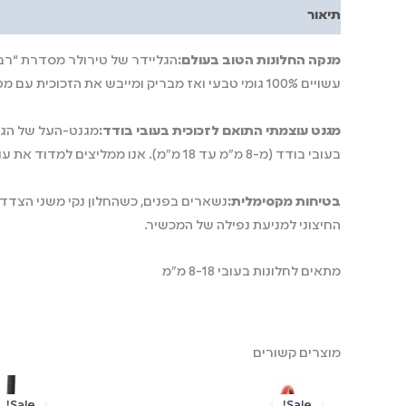
תיאור
מנקה החלונות הטוב בעולם:
עשויים 100% גומי טבעי ואז מבריק ומייבש את הזכוכית עם מטליות המיקרופייבר.
מגנט עוצמתי התואם לזכוכית בעובי בודד:
בעובי בודד (מ-8 מ”מ עד 18 מ”מ). אנו ממליצים למדוד את עובי הזכוכית לפני ביצוע ההזמנה בפועל. אם אינכם בטוחים מה עובי החלון שלכם, תוכלו להיעזר במדריך המדידה שלנו.
בטיחות מקסימלית:
נשארים בפנים, כשהחלון נקי משני הצדדים
החיצוני למניעת נפילה של המכשיר.
מתאים לחלונות בעובי 8-18 מ"מ
מוצרים קשורים
המחיר
המחיר
המ
המקורי
הנוכחי
המק
Sale!
Sale!
Sale!
Sale!