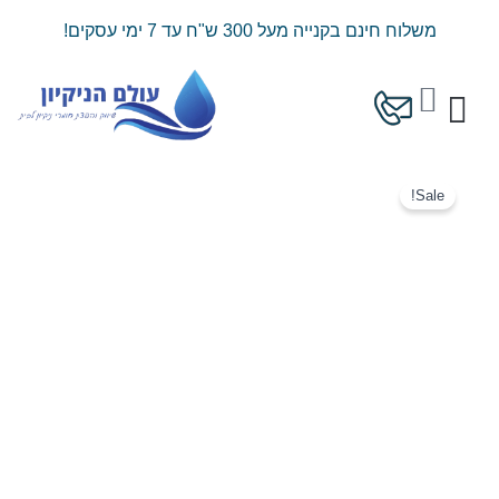
ילוג
משלוח חינם בקנייה מעל 300 ש"ח עד 7 ימי עסקים!
תוכן
עגלת
קניות
המוצרים שלנו
מחירון משלוחים
כמות
המחיר
המחיר
של
Sale!
המקורי
הנוכחי
דפיוזר
מקלות
היה:
הוא:
שחורים
–
39 ₪.
60 ₪.
SILVER