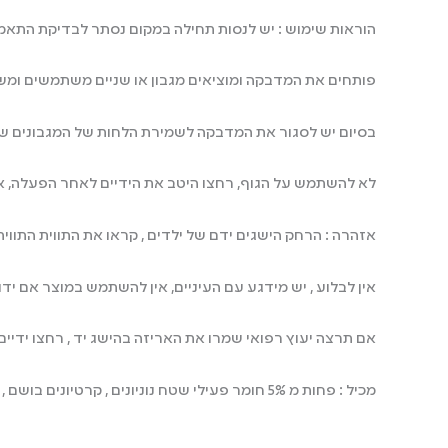
הוראות שימוש : יש לנסות תחילה במקום נסתר לבדיקת הת
פותחים את המדבקה ומוציאים מגבון או שניים משתמשים ומ
בסיום יש לסגור את המדבקה לשמירת הלחות של המגבונים שנ
לא להשתמש על הגוף, רחצו היטב את הידיים לאחר הפעלה, א
אזהרה : הרחק הישגים ידם של ילדים , קראו את התווית התוו
אין לבלוע , יש מידגע עם העיניים, אין להשתמש במוצר אם י
אם תרצה יעוץ רפואי שמרו את האריזה בהישג יד , רחצו ידיי
מכיל : פחות מ 5% חומר פעילי שטח נוניונים , קרטיונים בושם , פרוביוטיקה (לא למאכל)