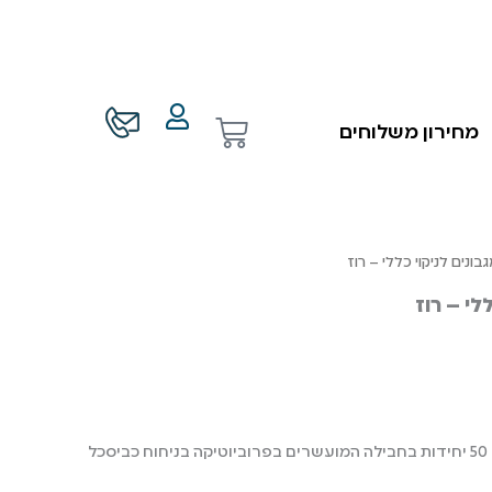
עגלת
מחירון משלוחים
קניות
ונים לניקוי כללי – רוז
לי – רוז
מארז שלישית מגבונים לחים 50 יחידות בחבילה המועשרים בפרוביוטיקה בניחוח כביסכל