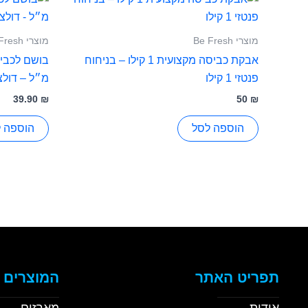
מוצרי Be Fresh
מוצרי Be Fresh
אבקת כביסה מקצועית 1 קילו – בניחוח
פנטזי 1 קילו
מ״ל – דולצ
39.90
₪
50
₪
הוספה לסל
הוספה 
תפריט האתר
המוצרים 
אודות
מארזים