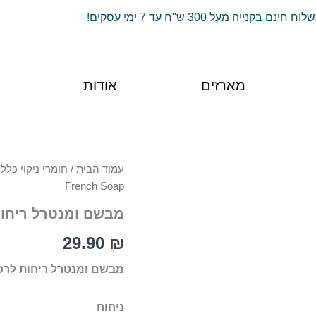
וח חינם בקנייה מעל 300 ש"ח עד 7 ימי עסקים!
מארזים
אודות
כמות
עמוד הבית
/
חומרי ניקוי כללי
של
French Soap
מבשם
ומנטרל
מבשם ומנטרל ריחות לרכב 30 מ״ל –
ריחות
לרכב
29.90
₪
30
מ״ל
מבשם ומנטרל ריחות לרכב
-
French
ניחוח
Soap