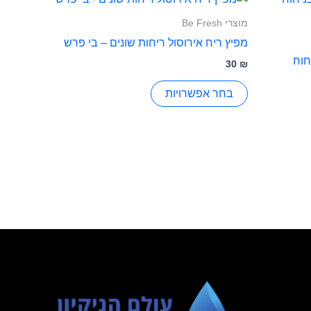
זה
מוצרי Be Fresh
יש
מפיץ ריח אירוסול ריחות שונים – בי פרש
מספר
חוח
30
₪
סוגים.
ניתן
בחר אפשרויות
לבחור
את
האפשרויות
בעמוד
המוצר