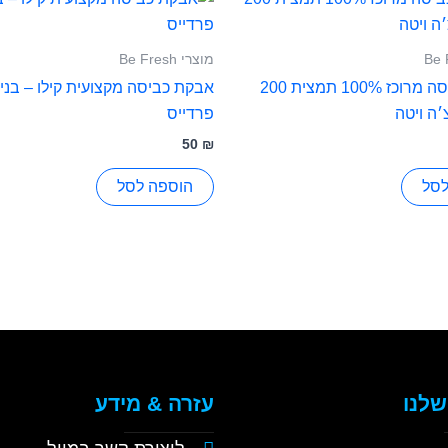
מוצרי Be Fresh
בושם לכביסה מרוכז 100% תמצית 200
אבקת כביסה מקצועית קילו – בני
׳ה ויטה
פרדייס
50
₪
לסל
הוספה לסל
שלנו
עזרה & מידע