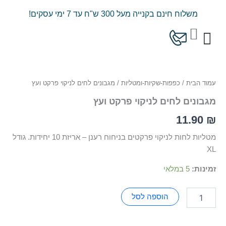
ילוג
משלוח חינם בקנייה מעל 300 ש"ח עד 7 ימי עסקים!
תוכן
עגלת
קניות
כמות
המוצרים שלנו
מחירון משלוחים
של
מגבונים
עמוד הבית
/
כפפות-שקיות-ומטליות
/ מגבונים לחים לניקוי פרקט ועץ
לחים
לניקוי
מגבונים לחים לניקוי פרקט ועץ
פרקט
ועץ
11.90
₪
מטליות לחות לניקוי פרקטים בניחוח רענן – אריזת 10 יחידות. גודל
XL
זמינות:
5 במלאי
הוספה לסל