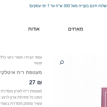
וח חינם בקנייה מעל 300 ש"ח עד 7 ימי עסקים!
מארזים
אודות
כמות
עמוד הבית
/
חומרי ניקוי כללי
של
פנטזי
מעטפת
ריח
מעטפת ריח איטלקית 
איטלקית
לארון
27
₪
בגדים
-
מעטפת ריח לארון מסדרת Mom Collection
פנטזי
הפכו כל פתיחת ארון לרגע ש
עשיר ומפנק מסדרת בשמי 