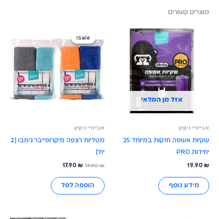
מוצרים קשורים
המחיר
המחיר
המקורי
הנוכחי
Sale!
Sale!
היה:
הוא:
17.90 ₪.
19.90 ₪.
אזל מן המלאי
אביזרי ניקיון
אביזרי ניקיון
שקיות אשפה חזקות במיוחד 25
מטליות רצפה מיקרופייבר ג'מבו (2
יחידות PRO
יח')
17.90
₪
19.90
₪
19.90
₪
מידע נוסף
הוספה לסל