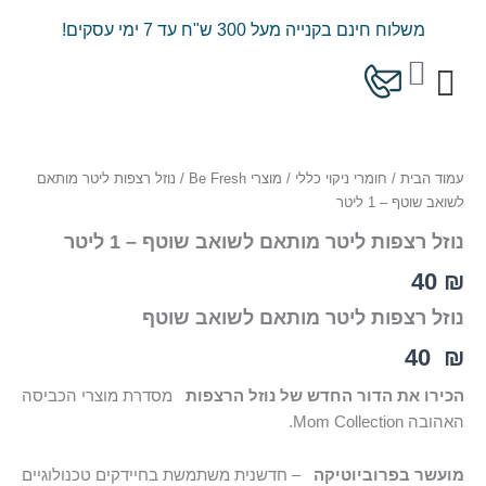
ילוג
משלוח חינם בקנייה מעל 300 ש"ח עד 7 ימי עסקים!
תוכן
עגלת
קניות
כמות
המוצרים שלנו
מחירון משלוחים
של
נוזל
עמוד הבית
/
חומרי ניקוי כללי
/
מוצרי Be Fresh
/ נוזל רצפות ליטר מותאם
רצפות
לשואב שוטף – 1 ליטר
ליטר
מותאם
נוזל רצפות ליטר מותאם לשואב שוטף – 1 ליטר
לשואב
שוטף
40
₪
–
1
נוזל רצפות ליטר מותאם לשואב שוטף
ליטר
40
₪
הכירו את הדור החדש של נוזל הרצפות
מסדרת מוצרי הכביסה
האהובה Mom Collection.
מועשר בפרוביוטיקה
– חדשנית משתמשת בחיידקים טכנולוגיים