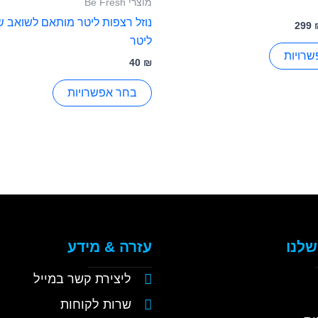
מוצרי Be Fresh
מספר
מספר
299
סוגים.
סוגים.
ליטר
ניתן
ניתן
רויות
40
₪
לבחור
לבחור
את
את
בחר אפשרויות
האפשרויות
האפשרויות
בעמוד
בעמוד
המוצר
המוצר
שלנו
עזרה & מידע
ליצירת קשר במייל
שרות לקוחות