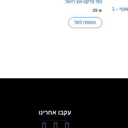
נוזל פרקט ועץ רויאל
נוזל רצפות ליטר מותאם לשואב שוטף – 1
25
₪
הוספה לסל
עקבו אחרינו