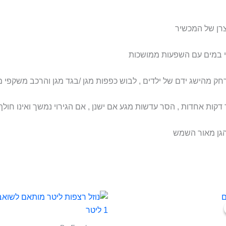
צרן של המכשיר
 לחי במים עם השפעות ממושכות
רחק מהישג ידם של ילדים , לבוש כפפות מגן /בגד מגן והרכב משקפי מ
ות אחדות , הסר עדשות מגע אם ישנן , אם הגירוי נמשך ואינו חולף ק
הגן מאור השמש
מחיר
המחיר
למוצר
למוצר
קורי
הנוכחי
זה
זה
ה:
הוא:
299 ₪.
305.70 
יש
יש