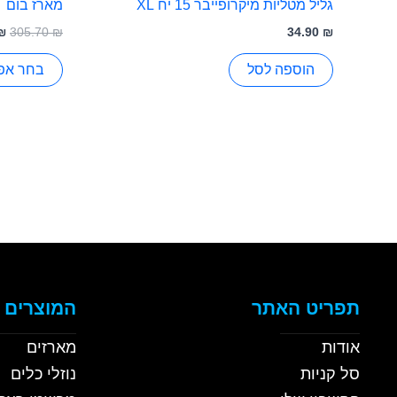
גליל מטליות מיקרופייבר 15 יח XL
מארז בום
₪
305.70
₪
34.90
₪
הוספה לסל
בחר אפש
תפריט האתר
המוצרים 
אודות
מארזים
סל קניות
נוזלי כלים