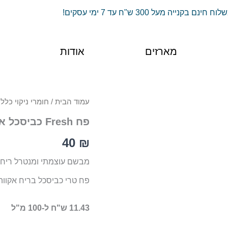
וח חינם בקנייה מעל 300 ש"ח עד 7 ימי עסקים!
מארזים
אודות
כמות
עמוד הבית
/
חומרי ניקוי כללי
של
פח Fresh כביסכל אקווה בריז
פח
Fresh
40
₪
כביסכל
אקווה
מבשם עוצמתי ומנטרל ריח
בריז
פח טרי כביסכל בריח אקווה בריז (EEZE
11.43 ש"ח ל-100 מ"ל