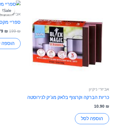
המחי
המקו
Sale!
Sale!
היה:
אביזרי ניקיון
199 ₪.
ספריי מקס Vileda Spray Max ויל
79
₪
199
₪
הוספה 
אביזרי ניקיון
כריות הברקה וקרצוף בלאק מג'יק לנירוסטה
10.90
₪
הוספה לסל