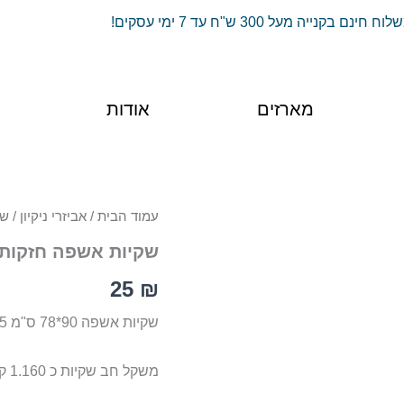
וח חינם בקנייה מעל 300 ש"ח עד 7 ימי עסקים!
מארזים
אודות
כמות
עמוד הבית
/
אביזרי ניקיון
/ שקיו
של
שקיות אשפה חזקות 25 יחידות בגלי
שקיות
אשפה
25
₪
חזקות
25
שקיות אשפה 90*78 ס"מ 25 יח בגליל , עבות אטומות וחזקות במיוחד נתלשות בקלות
יחידות
בגליל
משקל חב שקיות כ 1.160 קילו החזקות בקטגוריה