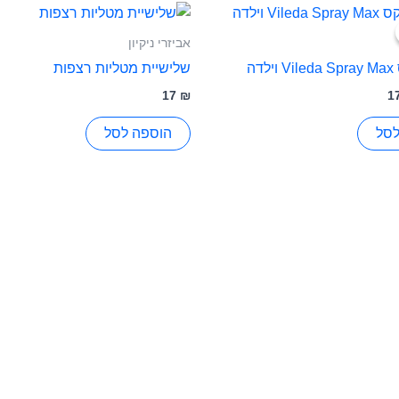
ר
המחיר
רי
הנוכחי
הוא:
אביזרי ניקיון
179 ₪.
דה
שלישיית מטליות רצפות
17
₪
1
לסל
הוספה לסל