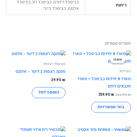
כביסכל ריזורט, כביסכל רוז, כביסכל
ריחות
אלגנס, כביסכל בייבי
מוצרים קשורים
המחיר
המחיר
למוצר
המקורי
הנוכחי
Sale!
Sale!
זה
היה:
הוא:
מבשמי רצפות
366.90 ₪.
359.90 ₪.
יש
חבילות
מנקה רצפות 2 ליטר – אלגנס
מספר
מארז 8 יחידות כביסכל + מארז
29.90
₪
סוגים.
מגבונים לחים
ניתן
הוספה לסל
359.90
₪
366.90
₪
לבחור
את
בחר אפשרויות
האפשרויות
בעמוד
המוצר
למוצר
זה