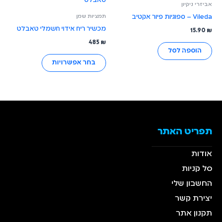
אביזרי ניקיון
יש
תמציות שמן
Vileda – ספוגיות פיור אקטיב
מספר
מכשיר ריח אידוי חשמלי טאבלט
15.90
₪
סוגים.
485
₪
ניתן
הוספה לסל
לבחור
בחר אפשרויות
את
האפשרויות
בעמוד
המוצר
תפריט האתר
אודות
סל קניות
החשבון שלי
יצירת קשר
תקנון אתר